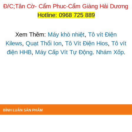
Đ/C;Tân Cờ- Cẩm Phuc-Cẩm Giàng Hải Dương
Hotline: 0968 725 889
Xem Thêm:
Máy khò nhiệt
,
Tô vít Điện
Kilews
,
Quạt Thổi Ion
,
Tô Vít Điện Hios
,
Tô vít
điện HHB
,
Máy Cấp Vít Tự Động
.
Nhám Xốp
.
BÌNH LUẬN SẢN PHẨM