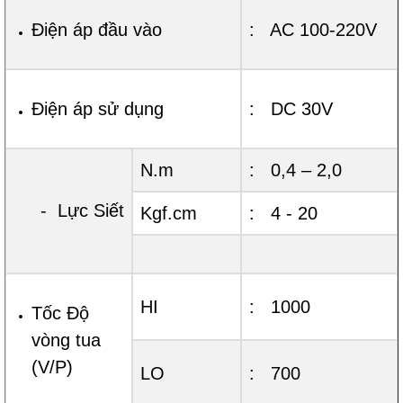
Điện áp đầu vào
: AC 100-220V
Điện áp sử dụng
: DC 30V
N.m
: 0,4 – 2,0
- Lực Siết
Kgf.cm
: 4 - 20
HI
: 1000
Tốc Độ
vòng tua
(V/P)
LO
: 700