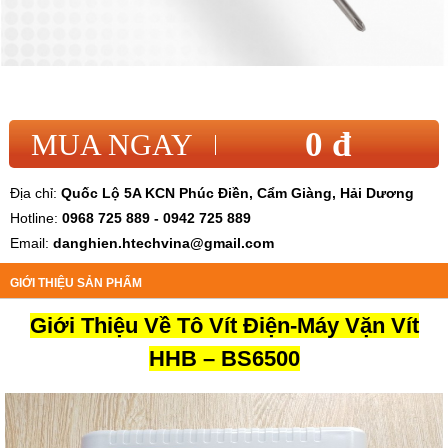
0 đ
MUA NGAY
Địa chỉ:
Quốc Lộ 5A KCN Phúc Điền, Cẩm Giàng, Hải Dương
Hotline:
0968 725 889 - 0942 725 889
Email:
danghien.htechvina@gmail.com
GIỚI THIỆU SẢN PHẨM
Giới Thiệu Về Tô Vít Điện-Máy Vặn Vít
HHB – BS6500