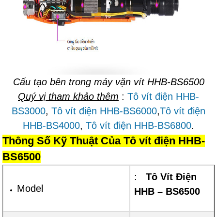
Cấu tạo bên trong máy vặn vít HHB-BS6500
Quý vị tham khảo thêm
:
Tô vít điện HHB-
BS3000
,
Tô vít điện HHB-BS6000
,
Tô vít điện
HHB-BS4000
,
Tô vít điện HHB-BS6800
.
Thông Số Kỹ Thuật Của Tô vít điện HHB-
BS6500
:
Tô Vít Điện
Model
HHB – BS6500