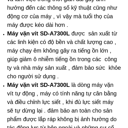
hưởng đến các thông số kỹ thuật cũng như
động cơ của máy , vì vậy mà tuổi thọ của
máy được kéo dài hơn .
Máy vặn vít SD-A7300L
được sản xuất từ
các linh kiện có độ bền và chất lượng cao ,
máy chạy êm không gây ra tiếng ồn lớn ,
giúp giảm ô nhiễm tiếng ồn trong các công
ty và nhà máy sản xuất , đảm bảo sức khỏe
cho người sử dụng .
Máy vặn vít SD-A7300L
là dòng máy vặn
vít tự động , máy có tính năng tự cân bằng
và điều chỉnh lực siết , khi đủ lực siết máy
sẽ tự dừng lại . đảm bảo an toàn cho sản
phẩm được lắp ráp không bị ảnh hưởng do
tác động lực từ bên ngoài và những sự cố