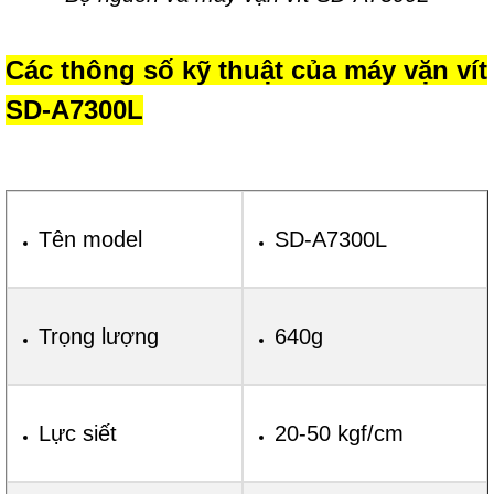
Các thông số kỹ thuật của máy vặn vít
SD-A7300L
Tên model
SD-A7300L
Trọng lượng
640g
Lực siết
20-50 kgf/cm