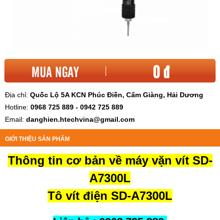
0 đ
MUA NGAY
Địa chỉ:
Quốc Lộ 5A KCN Phúc Điền, Cẩm Giàng, Hải Dương
Hotline:
0968 725 889 - 0942 725 889
Email:
danghien.htechvina@gmail.com
GIỚI THIỆU SẢN PHẨM
Thông tin cơ bản về máy vặn vít SD-
A7300L
Tô vít điện SD-A7300L