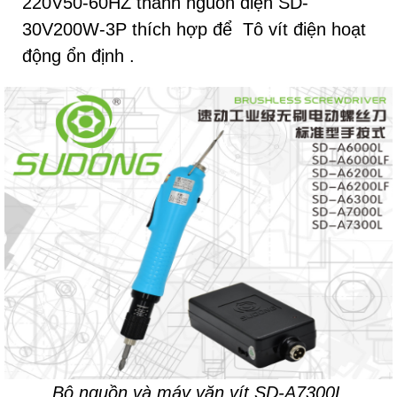
220V50-60HZ thành nguồn điện SD-
30V200W-3P thích hợp để Tô vít điện hoạt
động ổn định .
Bộ nguồn và máy vặn vít SD-A7300L