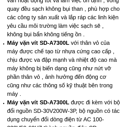
vẫn hoạt động tốt và làm việc ổn định , vòng
quay đều sạch không bụi than , phù hợp cho
các công ty sản xuất và lắp ráp các linh kiện
yêu cầu môi trường làm việc sạch sẽ ,
không bụi bẩn không tiếng ồn .
Máy vặn vít SD-A7300L
với thân vỏ của
máy được chế tạo từ nhựa cứng cao cấp ,
chịu được va đập mạnh và nhiệt độ cao mà
máy không bị biến dạng cũng như nứt vỡ
phần thân vỏ , ảnh hưởng đến động cơ
cũng như các thông số kỹ thuật bên trong
máy .
Máy vặn vít SD-A7300L
được đi kèm với bộ
đổi nguồn SD-30V200W-3P, bộ nguồn có tác
dụng chuyển đổi dòng điện từ AC 100-