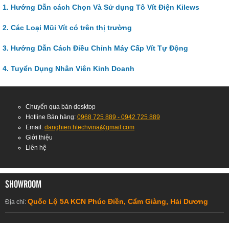
1. Hướng Dẫn cách Chọn Và Sử dụng Tô Vít Điện Kilews
2. Các Loại Mũi Vít có trên thị trường
3. Hướng Dẫn Cách Điều Chỉnh Máy Cấp Vít Tự Động
4. Tuyển Dụng Nhân Viên Kinh Doanh
Chuyển qua bản desktop
Hotline Bán hàng:
0968 725 889 - 0942 725 889
Email:
danghien.htechvina@gmail.com
Giới thiệu
Liên hệ
SHOWROOM
Quốc Lộ 5A KCN Phúc Điền, Cẩm Giàng, Hải Dương
Địa chỉ: