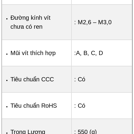
Đường kính vít
: M2,6 – M3,0
chưa có ren
Mũi vít thích hợp
:A, B, C, D
Tiêu chuẩn CCC
: Có
Tiêu chuẩn RoHS
: Có
Trọng Lượng
: 550 (g)