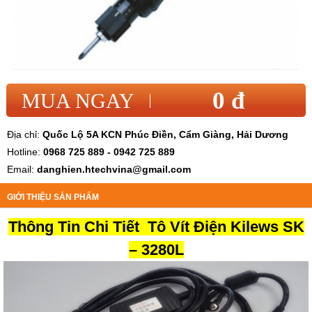
0 đ
MUA NGAY
Địa chỉ:
Quốc Lộ 5A KCN Phúc Điền, Cẩm Giàng, Hải Dương
Hotline:
0968 725 889 - 0942 725 889
Email:
danghien.htechvina@gmail.com
GIỚI THIỆU SẢN PHẨM
Thông Tin Chi Tiết Tô Vít Điện Kilews SK
– 3280L