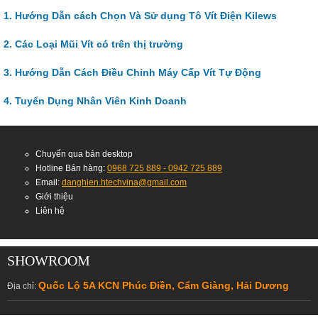
1. Hướng Dẫn cách Chọn Và Sử dụng Tô Vít Điện Kilews
2. Các Loại Mũi Vít có trên thị trường
3. Hướng Dẫn Cách Điều Chỉnh Máy Cấp Vít Tự Động
4. Tuyển Dụng Nhân Viên Kinh Doanh
Chuyển qua bản desktop
Hotline Bán hàng:
0968 725 889 - 0942 725 889
Email:
danghien.htechvina@gmail.com
Giới thiệu
Liên hệ
SHOWROOM
Quốc Lộ 5A KCN Phúc Điền, Cẩm Giàng, Hải Dương
Địa chỉ: