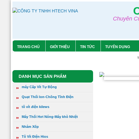
Chuyên Cu
Tô Vít Điện Kilews SK
– 3280P
TRANG CHỦ
GIỚI THIỆU
TIN TỨC
TUYỂN DỤNG
T
DANH MỤC SẢN PHẨM
Giá:
0 đ
máy Cấp Vít Tự Động
Tô Vít Điện Kilews
Quạt Thổi Ion-Chống Tĩnh Điện
Xem chi tiết
SK-9230L/P
tô vít điện kilews
Máy Thổi Hơi Nóng-Máy khò Nhiệt
Nhám Xốp
Tô Vít Điện Hios