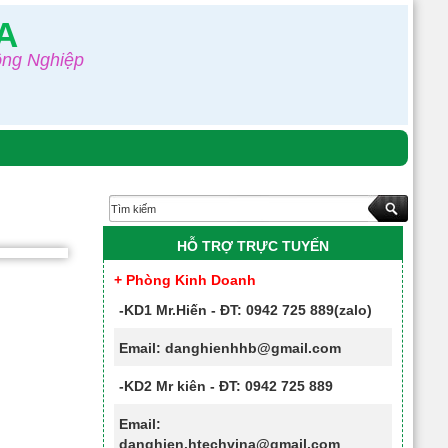
A
ông Nghiệp
HỖ TRỢ TRỰC TUYẾN
+ Phòng Kinh Doanh
-KD1 Mr.Hiến - ĐT: 0942 725 889(zalo)
Email: danghienhhb@gmail.com
-KD2 Mr kiên - ĐT: 0942 725 889
Email:
danghien.htechvina@gmail.com