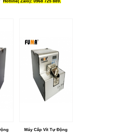
/7
Hotline( Zalo): 0968 725 889.
Động
Máy Cấp Vít Tự Động