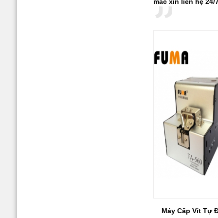
mắc xin liên hệ 24
Giá:
0 đ
Tô Vít Điện Kilews
Xem chi tiết
SK-9230L/P
Giá:
0 đ
Nhám Xốp SIA
Xem chi tiết
Máy Cấp Vít Tự 