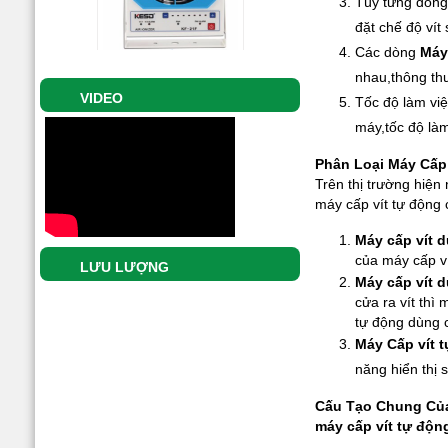
Tùy từng dòng
Máy Cấp Vít Tự Động
Xem chi tiết
đặt chế độ vít
HHB-AT 1050
Các dòng
Máy
nhau,thông thư
VIDEO
Tốc độ làm vi
máy,tốc độ làm
Phân Loại Máy Cấp
Trên thị trường hiện
Giá:
0 đ
máy cấp vít tự động 
Tô Vít Điện HIOS VB-
Xem chi tiết
Máy cấp vít 
4504B
của máy cấp ví
LƯU LƯỢNG
Máy cấp vít 
cửa ra vít thì
tự động dùng c
Máy Cấp vít t
năng hiển thị 
Giá:
0 đ
Cấu Tạo Chung Của
máy cấp vít tự độ
Tô Vít Điện HIOS
Xem chi tiết