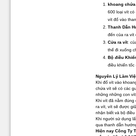
BLG-4000
khoang chứa 
600 loại vít c
vít đổ vào th
Thanh Dẫn 
đến của ra vít
Cửa ra vít
: củ
thể đi xuống c
Giá:
0 đ
Bộ điều Khiể
Tô Vít Điện Kilews
Xem chi tiết
điều khiển tố
BSD-101
Nguyên Lý Làm Việ
Khi đổ vít vào khoan
chứa vít sẽ có các g
những những con vít 
Khi vít đã nằm đúng 
ra vít, vít sẽ được g
nhận biết và bộ điều
Giá:
0 đ
Khi người sử dụng lấ
Tô Vít Điện Kilews SK
qua thanh dẫn hướng 
Xem chi tiết
– 3280P
Hiện nay Công Ty 