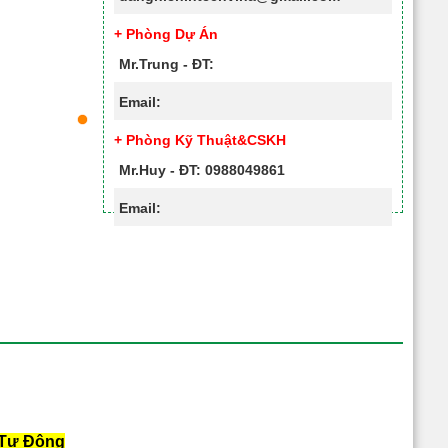
+ Phòng Dự Án
Mr.Trung - ĐT:
Email:
+ Phòng Kỹ Thuật&CSKH
Mr.Huy - ĐT: 0988049861
Email:
 Tự Động