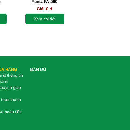
0
Fuma FA-580
Giá:
0 đ
Xem chi tiết
UA HÀNG
BẢN ĐỒ
ật thông tin
hành
chuyển giao
 thức thanh
và hoàn tiền