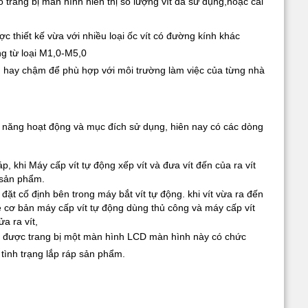
ó trang bị màn hình hiển thị số lượng vít đã sử dụng,hoặc cài
 thiết kế vừa với nhiều loại ốc vít có đường kính khác
ng từ loại M1,0-M5,0
 hay chậm để phù hợp với môi trường làm việc của từng nhà
ức năng hoạt động và mục đích sử dụng, hiên nay có các dòng
áp, khi Máy cấp vít tự động xếp vít và đưa vít đến của ra vít
n sản phẩm.
đặt cố định bên trong máy bắt vít tự động. khi vít vừa ra đến
,về cơ bản máy cấp vít tự động dùng thủ công và máy cấp vít
a ra vít,
 sẽ được trang bị một màn hình LCD màn hình này có chức
tình trạng lắp ráp sản phẩm.