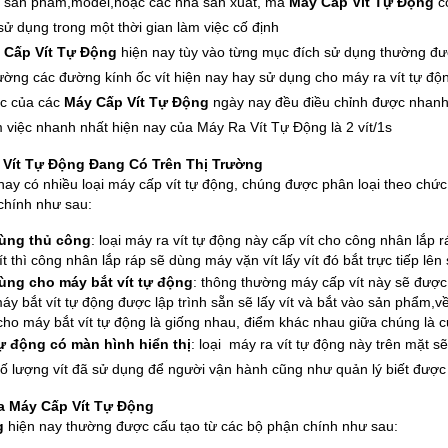
 sản phẩm,model,hoặc các nhà sản xuất, mà
Máy Cấp Vít Tự Động
c
 sử dụng trong một thời gian làm việc cố định
 Cấp Vít Tự Động
hiện nay tùy vào từng mục đích sử dụng thường được
ờng các đường kính ốc vít hiện nay hay sử dụng cho máy ra vít tự độ
ệc của các
Máy Cấp Vít Tự Động
ngày nay đều điều chỉnh được nhanh
 việc nhanh nhất hiện nay của Máy Ra Vít Tự Động là 2 vít/1s
 Vít Tự Động Đang Có Trên Thị Trường
 nay có nhiều loại máy cấp vít tự động, chúng được phân loại theo ch
chính như sau:
dùng thủ công
: loại máy ra vít tự động này cấp vít cho công nhân lắp r
t thì công nhân lắp ráp sẽ dùng máy vặn vít lấy vít đó bắt trực tiếp lê
dùng cho máy bắt vít tự động
: thông thường máy cấp vít này sẽ được 
 máy bắt vít tự động được lập trình sẵn sẽ lấy vít và bắt vào sản phẩm
ho máy bắt vít tự động là giống nhau, điểm khác nhau giữa chúng là cử
ự động có màn hình hiển thị
: loại máy ra vít tự động này trên mặt
số lượng vít đã sử dụng để người vận hành cũng như quản lý biết được 
 Máy Cấp Vít Tự Động
ng
hiện nay thường được cấu tạo từ các bộ phận chính như sau: