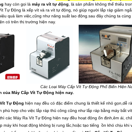
ng
hay còn gọi là
máy ra vít tự động
, là sản phẩm không thể thiếu tr
t Tự Động là xếp vít và ra vít tự động, nó giúp người lắp ráp giảm ngắn
hiệu quả làm việc,cũng như năng suất lao động.sau đây chúng ta cùng 
ện có trên thị trường hiện nay.
Các Loại Máy Cấp Vít Tự Động Phổ Biến Hiện N
 của Máy Cấp Vít Tự Động hiện nay.
Vít Tự Động
hiện nay đều có đặc điểm chung là thiết kế nhỏ gọn,dễ r
n phù hợp cho việc lắp ráp thủ công cũng như lắp ráp bằng máy bắt vít
 thì các Máy Ra Vít Tự Động hiện nay đều hoạt động ổn định,êm ái, ch
p máy khi hoạt động không bị rung lắc,hoặc tạo tiếng ồn khó chịu khi 