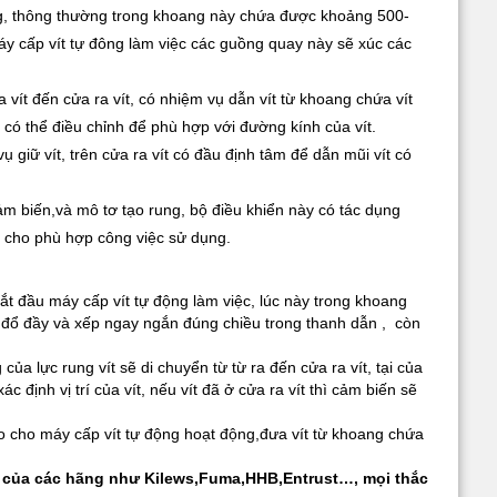
g, thông thường trong khoang này chứa được khoảng 500-
áy cấp vít tự đông làm việc các guồng quay này sẽ xúc các
vít đến cửa ra vít, có nhiệm vụ dẫn vít từ khoang chứa vít
 có thể điều chỉnh để phù hợp với đường kính của vít.
giữ vít, trên cửa ra vít có đầu định tâm để dẫn mũi vít có
m biến,và mô tơ tạo rung, bộ điều khiển này có tác dụng
y cho phù hợp công việc sử dụng.
bắt đầu máy cấp vít tự động làm việc, lúc này trong khoang
ẽ đổ đầy và xếp ngay ngắn đúng chiều trong thanh dẫn , còn
ủa lực rung vít sẽ di chuyển từ từ ra đến cửa ra vít, tại của
 định vị trí của vít, nếu vít đã ở cửa ra vít thì cảm biến sẽ
áo cho máy cấp vít tự động hoạt động,đưa vít từ khoang chứa
 của các hãng như Kilews,Fuma,HHB,Entrust…, mọi thắc