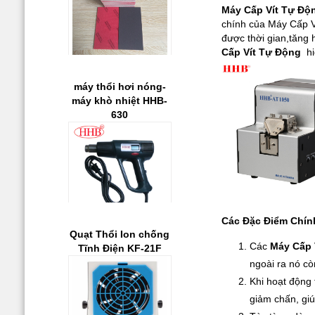
Giá:
0 đ
Máy Cấp Vít Tự Độ
chính của Máy Cấp Ví
máy thổi hơi nóng-
Xem chi tiết
được thời gian,tăng 
máy khò nhiệt HHB-
Cấp Vít Tự Động
hi
630
Giá:
0 đ
Quạt Thổi Ion chống
Tĩnh Điện KF-21F
Xem chi tiết
Các Đặc Điểm Chính
Các
Máy Cấp 
ngoài ra nó cò
Khi hoạt động
giảm chấn, giú
Giá:
0 đ