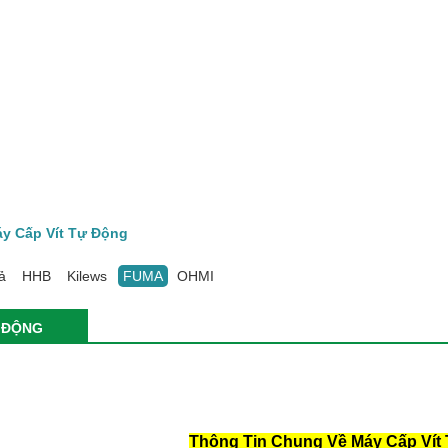
áy Cấp Vít Tự Động
ả
HHB
Kilews
FUMA
OHMI
Ự ĐỘNG
Thông Tin Chung Về Máy Cấp Vít