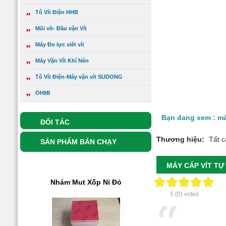
Tô Vít Điện HHB
Giá:
0 đ
Mũi vít- Đầu vặn Vít
Nhám Xốp SIA
Xem chi tiết
Máy Đo lực siết vít
Máy Vặn Vít Khí Nén
Tô Vít Điện-Máy vặn vít SUDONG
OHMI
Bạn đang xem : m
ĐỐI TÁC
Giá:
0 đ
Thương hiệu:
Tất c
Nhám Mut Xốp Nỉ Đỏ
SẢN PHẨM BÁN CHẠY
Xem chi tiết
MÁY CẤP VÍT T
5
(
0
) votes