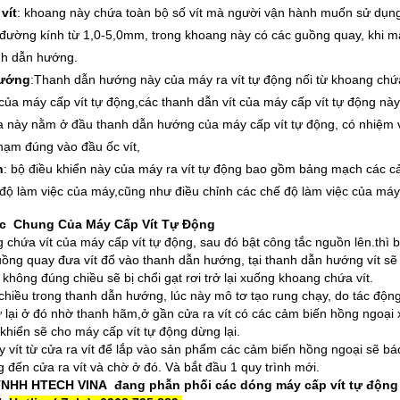
vít
: khoang này chứa toàn bộ số vít mà người vận hành muốn sử dụn
ó đường kính từ 1,0-5,0mm, trong khoang này có các guồng quay, khi m
anh dẫn hướng.
Hướng
:Thanh dẫn hướng này của máy ra vít tự động nối từ khoang chứa 
 của máy cấp vít tự động,các thanh dẫn vít của máy cấp vít tự động này
a này nằm ở đầu thanh dẫn hướng của máy cấp vít tự động, có nhiệm vụ 
hạm đúng vào đầu ốc vít,
n
: bộ điều khiển này của máy ra vít tự động bao gồm bảng mạch các cả
c độ làm việc của máy,cũng như điều chỉnh các chế độ làm việc của má
c Chung Của Máy Cấp Vít Tự Động
g chứa vít của máy cấp vít tự động, sau đó bật công tắc nguồn lên.thì 
uồng quay đưa vít đổ vào thanh dẫn hướng, tại thanh dẫn hướng vít s
không đúng chiều sẽ bị chổi gạt rơi trở lại xuống khoang chứa vít.
chiều trong thanh dẫn hướng, lúc này mô tơ tạo rung chạy, do tác động c
iữ lại ở đó nhờ thanh hãm,ở gần cửa ra vít có các cảm biến hồng ngoại xác
 khiển sẽ cho máy cấp vít tự động dừng lại.
y vít từ cửa ra vít để lắp vào sản phẩm các cảm biến hồng ngoại sẽ b
đến cửa ra vít và chờ ở đó. Và bắt đầu 1 quy trình mới.
TNHH HTECH VINA đang phẫn phối các dóng máy cấp vít tự động